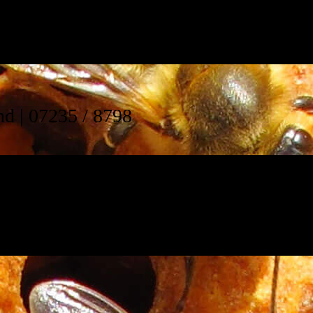
and
|
07235 / 8798