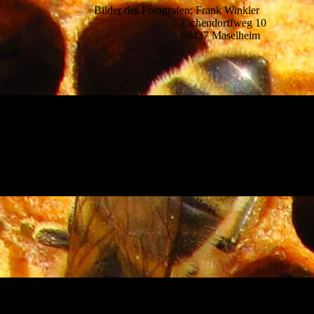
Bilder des Fotografen: Frank Winkler
Eichendorffweg 10
88437 Maselheim